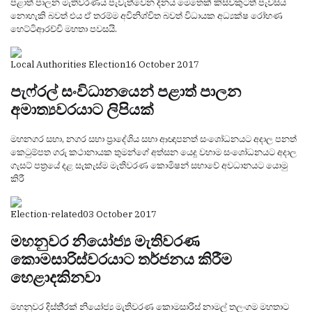
පළාත් පාලන මැතිවරණය පැවැත්වෙන දිනය මෙතෙක් කිසිවකුටත් පැවසිය
නොහැකි බවත් එය ඒ තරම්ම අවිනිශ්චිත බවත් විධායක අධ්‍යක්ෂ රෝහණ
හෙට්ටිආරච්චි මහතා පවසයි.
Local Authorities Election
16 October 2017
පැෆ්රල් සංවිධානයෙන් පළාත් පාලන
අමාත්‍යවරයාට ලිපියක්
මහනගර සභා, නගර සභා ප‍්‍රාදේශිය සභා ආඥාපනත් සංශෝධනයට අදාල පනත්
කෙටුම්පත ගරු කථානායක තුමන්ගේ අත්සන යෙදූ වහාම සංශෝධනයට අදාල
ගැසට් පත‍්‍රයේ දළ සැකැස්ම මැතිවරණ කොමිෂන් සභාවේ අවධානයට යොමු
කිරී
Election-related
03 October 2017
මහනුවර නියෝජ්‍ය මැතිවරණ
කොමසාරිස්වරයාට තර්ජනය කිරීම
හෙළාදකිනවා
මහනුවර දිස්ති‍්‍රක් නියෝජ්‍ය මැතිවරණ කොමසාරිස් නාමල් තලංගම මහතාට