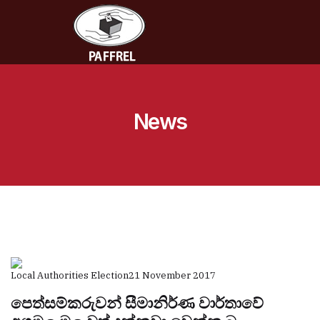
News
Local Authorities Election
21 November 2017
පෙත්සම්කරුවන් සීමානිර්ණ වාර්තාවේ