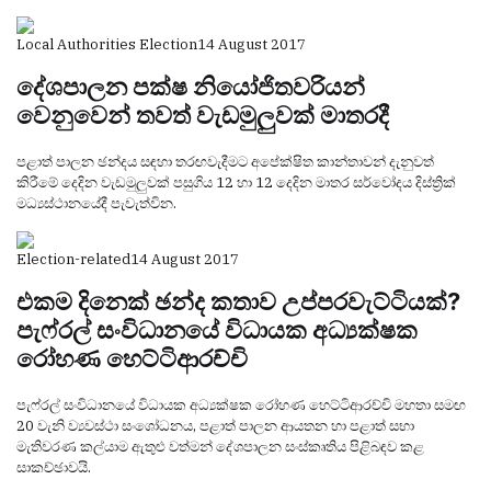
Local Authorities Election
14 August 2017
දේශපාලන පක්ෂ නියෝජිතවරියන්
වෙනුවෙන් තවත් වැඩමුලුවක් මාතරදී
පළාත් පාලන ඡන්දය සඳහා තරඟවැදීමට අපේක්ෂිත කාන්තාවන් දැනුවත්
කිරීමේ දෙදින වැඩමුලුවක් පසුගිය 12 හා 12 දෙදින මාතර සර්වෝදය දිස්ත්‍රික්
මධ්‍යස්ථානයේදී පැවැත්වින.
Election-related
14 August 2017
එකම දිනෙක් ඡන්ද කතාව උප්පරවැට්ටියක්?
පැෆ්රල් සංවිධානයේ විධායක අධ්‍යක්ෂක
රෝහණ හෙට්ටිආරච්චි
පැෆ්රල් සංවිධානයේ විධායක අධ්‍යක්ෂක රෝහණ හෙට්ටිආරච්චි මහතා සමඟ
20 වැනි ව්‍යවස්ථා සංශෝධනය, පළාත් පාලන ආයතන හා පළාත් සභා
මැතිවරණ කල්යාම ඇතුළු වත්මන් දේශපාලන සංස්කෘතිය පිළිබඳව කළ
සාකච්ඡාවයි.