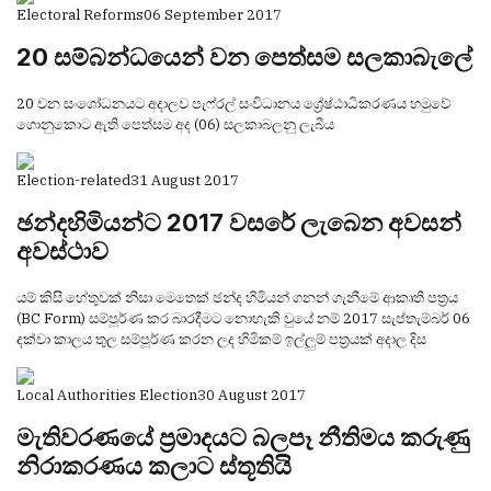
Electoral Reforms
06 September 2017
20 සම්බන්ධයෙන් වන පෙත්සම සලකාබැලේ
20 වන සංශෝධනයට අදාලව පැෆ්රල් සංවිධානය ශ්‍රේෂ්ඨාධිකරණය හමුවේ
ගොනුකොට ඇති පෙත්සම අද (06) සලකාබලනු ලැබීය
Election-related
31 August 2017
ඡන්දහිමියන්ට 2017 වසරේ ලැබෙන අවසන්
අවස්ථාව
යම් කිසි හේතුවක් නිසා මෙතෙක් ඡන්ද හිමියන් ගනන් ගැනීමේ ආකෘති පත්‍රය
(BC Form) සම්පූර්ණ කර බාරදීමට නොහැකි වුයේ නම් 2017 සැප්තැම්බර් 06
දක්වා කාලය තුල සම්පූර්ණ කරන ලද හිමිකම් ඉල්ලුම් පත්‍රයක් අදාල දිස
Local Authorities Election
30 August 2017
මැතිවරණයේ ප්‍රමාදයට බලපෑ නීතිමය කරුණු
නිරාකරණය කලාට ස්තූතියි