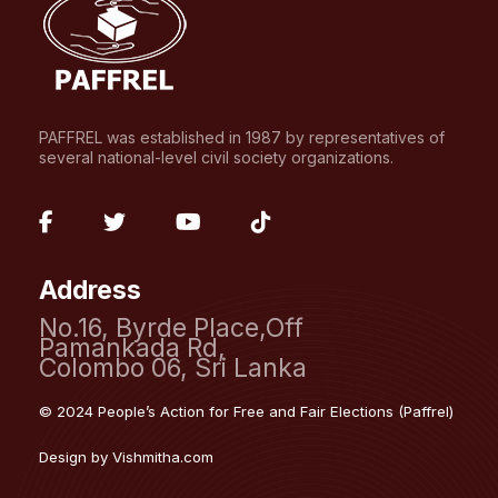
PAFFREL was established in 1987 by representatives of
several national-level civil society organizations.
fab
fab
fab
fab
fa-
fa-
fa-
fa-
Address
facebook-
twitter
youtube
tiktok
No.16, Byrde Place,Off
f
Pamankada Rd,
Colombo 06, Sri Lanka
© 2024 People’s Action for Free and Fair Elections (Paffrel)
Design by
Vishmitha.com