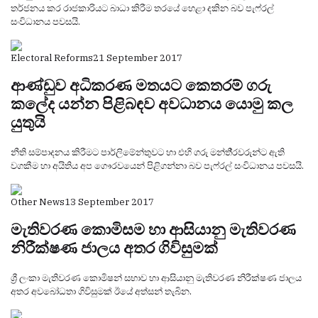
තර්ජනය කර රාජකාරියට බාධා කිරීම තරයේ හෙළා දකින බව පැෆ්රල්
සංවිධානය පවසයි.
Electoral Reforms
21 September 2017
ආණ්ඩුව අධිකරණ මතයට කෙතරම් ගරු
කලේද යන්න පිළිබඳව අවධානය යොමු කල
යුතුයි
නීති සම්පාදනය කිරීමට පාර්ලිමේන්තුවට හා එහි ගරු මන්තී‍්‍රවරුන්ට ඇති
වගකීම හා අයිතිය අප ගෞරවයෙන් පිළිගන්නා බව පැෆ්රල් සංවිධානය පවසයි.
Other News
13 September 2017
මැතිවරණ කොමිසම හා ආසියානු මැතිවරණ
නිරීක්ෂණ ජාලය අතර ගිවිසුමක්
ශ්‍රී ලංකා මැතිවරණ කොමිෂන් සභාව හා ආසියානු මැතිවරණ නිරීක්ෂණ ජාලය
අතර අවබෝධතා ගිවිසුමක් ඊයේ අත්සන් තැබින.