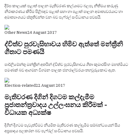
දීර්ඝ කාලයක් පළාත් පාලන මැතිවරණ කල්යාමට බලපෑ නීතිමය කරුණු
නිරාකරණය කිරීම පිළිබඳව පළාත් සභා හා පළාත් පාලන අමාත්‍යවරයාට හා
අමාත්‍යාංශයට ස්තූතිවන්ත වන බව පැෆ්රල් සංවිධානය පවසයි.
Other News
24 August 2017
ද්විත්ව පුරවැසිභාවය හිමිව ඇත්තේ මන්ත්‍රීනි
ගීතාට පමණයි
පාර්ලිමේන්තු මන්ත්‍රීන් අතරින් ද්විත්ව පුරවැසිභාවය ගීතා කුමාරසිංහ මහත්මියට
පමණක් බව ආගමන විගමන පාලක ජනරාල්වරයා තහවුරුකොට ඇත.
Election-related
22 August 2017
මැතිවරණ දිගින් දිගටම කල්දැමීම
ප්‍රජාතන්ත්‍රවාදය උල්ලංඝනය කිරීමක් -
විධායක අධ්‍යක්ෂ
දිගින් දිගටම පැවැත්වීමට නියමිත මැතිවරණ කල්දැමීම සම්බන්ධයෙන් සිය
අප්‍රසාදය පලකරන බව පැෆ්රල් සංවිධානය පවසයි.