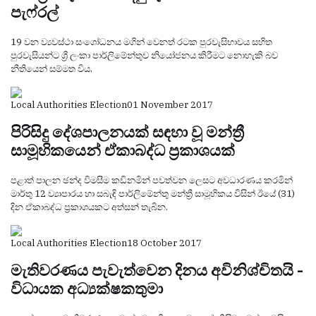
පැෆ්රල්
19 වන ව්‍යවස්ථා සංශෝධනය මගින් වෙනත් රටක පුරවැසිභාවය සහිත
පුරවැසියන්ට ශ්‍රී ලංකා පාර්ලිමේන්තුව නියෝජනය කිරීමට නොහැකි බව
නීතියෙන් සම්මත විය.
Local Authorities Election
01 November 2017
පිරිසිදු දේශපාලනයක් සඳහා වූ මන්ත්‍රී
සාමූහිකයෙන් ඒකාබද්ධ ප්‍රකාශයක්
පළාත් පාලන ඡන්ද විමසීම කඩිනමින් පවත්වන ලෙසට අවධාරණය කරමින්
මාර්තු 12 ව්‍යාපාරය හා සබැඳි පාර්ලිමේන්තු මන්ත්‍රී සාමූහිකය විසින් ඊයේ (31)
දින ඒකාබද්ධ ප්‍රකාශයකට අත්සන් තැබින.
Local Authorities Election
18 October 2017
මැතිවරණය පැවැත්වෙන දිනය අවිනිශ්චිතයි -
විධායක අධ්‍යක්ෂකතුමා