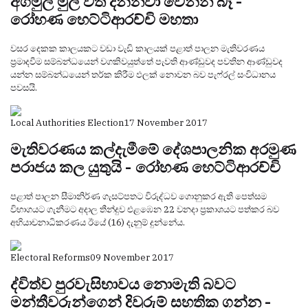
අගමුල මුල වත් දන්නවා වෙන්න බෑ -
රෝහණ හෙට්ටිආරච්චි මහතා
වසර දෙකක කාලයකට වඩා වැඩි කාලයක් පළාත් පාලන මැතිවරණය
ප්‍රමාදවීම සම්බන්ධයෙන් වගකිවයුත්තේ පැවති ආණ්ඩුවද පවතින ආණ්ඩුවද
යන්න සම්බන්ධයෙන් තර්ක කිරීම ඵලක් නොවන බව පැෆ්රල් සංවිධානය
පවසයි.
Local Authorities Election
17 November 2017
මැතිවරණය කල්දැමීමේ දේශපාලනික අරමුණ
පරාජය කල යුතුයි - රෝහණ හෙට්ටිආරච්චි
පළාත් පාලන සීමානිර්ණ ගැසට්පතට විරුද්ධව ගොනුකර ඇති පෙත්සම
විභාගයට ගැනීමට අදාල තීන්දුව එළඹෙන 22 වනදා ප්‍රකාශයට පත්කර බව
අභියාචනාධිකරණය ඊයේ (16) දැනුම් දුන්නේය.
Electoral Reforms
09 November 2017
ද්විත්ව පුරවැසිභාවය නොමැති බවට
මන්ත්‍රීවරුන්ගෙන් දිවුරුම් සහතික ගන්න -