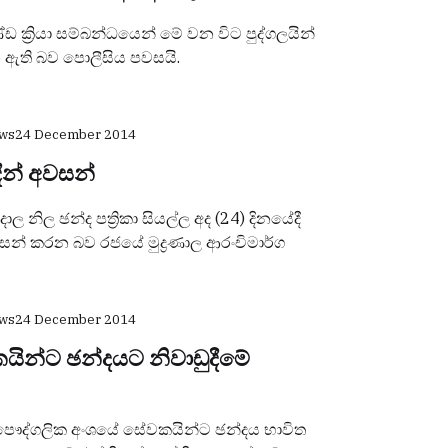
 ක්‍රියා සම්බන්ධයෙන් මේ වන විට පුද්ගලයින්
 ඇති බව පොලීසිය පවසයි.
ews
24 December 2014
අදින් අවසන්
ිල ඡන්ද පත්‍රිකා සියල්ල අද (24) දිනයේදී
වසන් කරන බව රජයේ මුද්‍රණාල ආරංචිමාර්ග
ews
24 December 2014
ින්ට ඡන්දයට නිවාඩුදීමේ
ෞද්ගලික අංශයේ සේවකයින්ට ඡන්දය භාවිත