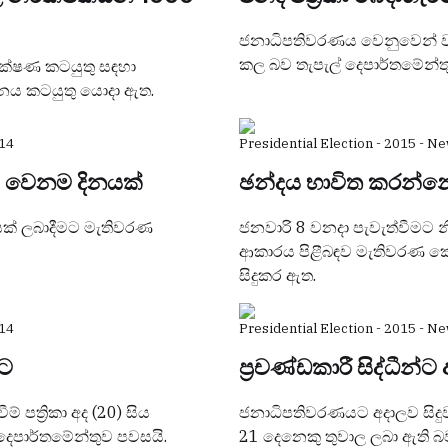
ජනාධිපතිවරණය වෙනුවෙන් වන ඡ
කල බව තැපැල් දෙපාර්තමේන්ත
ීක්ෂණ කටයුතු සඳහා
ධානය කටයුතු යොදා ඇත.
14
Presidential Election - 2015 - N
ට වෙනම දිනයක්
ඡන්දය භාවිත කරන්න
යක් ලබාදීමට මැතිවරණ
ජනවාරි 8 වනදා පැවැත්වීමට 
ආකාරය පිළීබඳව මැතිවරණ කොමසා
සිදුකර ඇත.
14
Presidential Election - 2015 - N
ිට
ප්‍රචණ්ඩකාරී සිද්ධීන්ට
පත්‍රිකා අද (20) සිය
ජනාධිපතිවරණයට අදාලව සිදුව ඇත
දෙපාර්තමේන්තුව පවසයි.
21 දෙනෙකු තුවාල ලබා ඇති බව