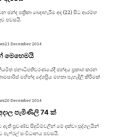
න්ද පත්‍රිකා බෙදාහැරීම අද (22) සිට ආරම්භ
ුව පවසයි.
ews
21 December 2014
ේ මෙහෙමයි
නියමිත ජනාධිපතිවරණයේදී ඡන්දය ප්‍රකාශ කරන
රිස් මහින්ද‍ දේශප්‍රිය මහතා පැහැදිලි කිරීමක්
ews
20 December 2014
 අදාල පැමිණිලි 74 ක්
ි ප්‍රචණ්ඩ සිදුවීම්වලින් මේ දක්වා පුද්ගලයින්
 පැෆ්රල් සංවිධානය පවසයි.