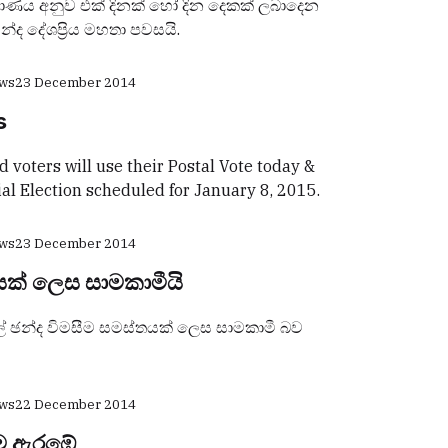
‍රමාණය අනුව එක් දිනක් හෝ දින දෙකක් ලබාදෙන
ද දේශප්‍රිය මහතා පවසයි.
ews
23 December 2014
s
d voters will use their Postal Vote today &
al Election scheduled for January 8, 2015.
ews
23 December 2014
යක් ලෙස සාමකාමීයි
ල් ඡන්ද විමසීම සමස්තයක් ලෙස සාමකාමී බව
ews
22 December 2014
රීම ඇරඹේ