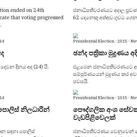
ction ended on 24th
ජනාධිපතිවරණයට අදාල ප්‍රචණ්ඩ
cate that voting progressed
62 දෙනෙකු අත්අඩංගුවට ගෙන
.
14
Presidential Election - 2015 - N
අද
ඡන්ද පත්‍රිකා මුද්‍රණය 
ෙවන දිනය අද (24) යි.
එළඹෙන ජනාධිපතිවරණයට අදාල න
සම්පූර්ණයෙන් මුද්‍රණය කර අ
පවසයි.
14
Presidential Election - 2015 - N
පොලිස් නිලධාරීන්
පෞද්ගලික අංශ සේවකය
වැඩපිළිවෙලක්
ාන සඳහා පොලිස්
ජනාධිපතිවරණය වෙනුවෙන් ප