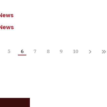
- News
- News
5
6
7
8
9
10