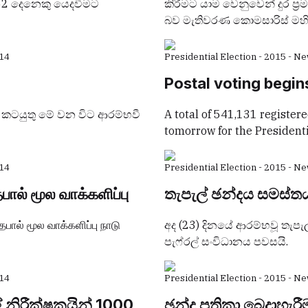
252 දෙනෙකු යෙදවීමට
කිරීමට යාම වෙනුවෙන් දුර ප්
බව මැතිවරණ කොමසාරිස් මහින්
14
Presidential Election - 2015 - N
Postal voting begin
 කටයුතු මේ වන විට ආරම්භවී
A total of 541,131 registere
tomorrow for the Presidenti
14
Presidential Election - 2015 - N
பால் மூல வாக்களிப்பு
තැපැල් ඡන්දය සමස්ත
பால் மூல வாக்களிப்பு நாடு
අද (23) දිනයේ ආරම්භවූ තැපැ
පැෆ්රල් සංවිධානය පවසයි.
14
Presidential Election - 2015 - N
් නිරීක්ෂකයින් 1000
ඡන්ද පත්‍රිකා බෙදාහැ