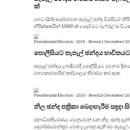
ක්
හෙට (23) ආරම්භවන තැපැල් ඡන්ද විමසීමේ නිර
නිරීක්ෂකයින් 1000 ක් යෙදවීමට පැෆ්රල් සංවි
Presidential Election - 2015 - News
21 December 20
පොලීසියට තැපැල් ඡන්දය භාවිතය
තැපැල් ඡන්දය ලබාදීමේදී පොලීසියට වෙනම දින
මහකොමසාරිස් කාර්යාලය තීරණය කර ඇත.
Presidential Election - 2015 - News
20 December 20
නිල ඡන්ද පත්‍රිකා බෙදාහැරීම සඳුදා ස
ජනාධිපතිවරණය වෙනුවෙන් වන නිල ඡන්ද දැන්වීම් 
දෙපාර්තමේන්තුව වෙත ලැබෙනු ඇති බව තැපැල් 