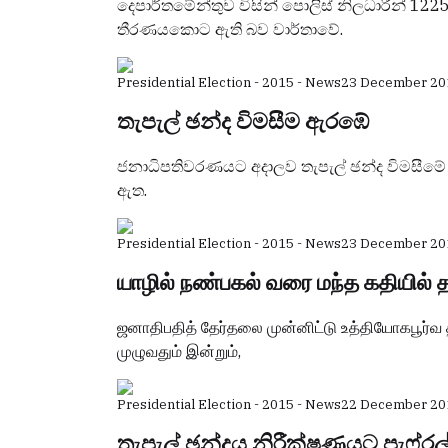
දෙපාර්තමේන්තුව විසින් පොලිස් නිලධාරීන් 12
තීරණයකොට ඇති බව වාර්තාවේ.
Presidential Election - 2015 - News
23 December 20
තැපැල් ඡන්ද විමසීම ඇරඹේ
ජනාධිපතිවරණයට අදාලව තැපැල් ඡන්ද විමසීමේ
ඇත.
Presidential Election - 2015 - News
23 December 20
யாழில் நண்பகல் வரை மந்த கதியில் த
ஜனாதிபதித் தேர்தலை முன்னிட்டு உத்தியோகபூர்வ த
முழுவதும் இன்றும்,
Presidential Election - 2015 - News
22 December 20
තැපැල් ඡන්දය නිරීක්ෂණයට පැෆ්රල