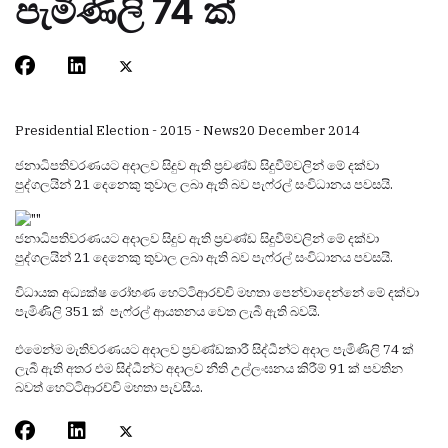
පැමිණිලි 74 ක්
Presidential Election - 2015 - News
20 December 2014
ජනාධිපතිවරණයට අදාලව සිදුව ඇති ප්‍රචණ්ඩ සිදුවීම්වලින් මේ දක්වා
පුද්ගලයින් 21 දෙනෙකු තුවාල ලබා ඇති බව පැෆ්රල් සංවිධානය පවසයි.
ජනාධිපතිවරණයට අදාලව සිදුව ඇති ප්‍රචණ්ඩ සිදුවීම්වලින් මේ දක්වා
පුද්ගලයින් 21 දෙනෙකු තුවාල ලබා ඇති බව පැෆ්රල් සංවිධානය පවසයි.
විධායක අධ්‍යක්ෂ රෝහණ හෙට්ටිආරච්චි මහතා පෙන්වාදෙන්නේ මේ දක්වා
පැමිණිලි 351 ක් පැෆ්රල් ආයතනය වෙත ලැබී ඇති බවයි.
එමෙන්ම මැතිවරණයට අදාලව ප්‍රචණ්ඩකාරී සිද්ධීන්ට අදාල පැමිණිලි 74 ක්
ලැබී ඇති අතර එම සිද්ධීන්ට අදාලව නීති උල්ලංඝනය කිරීම් 91 ක් පවතින
බවත් හෙට්ටිආරච්චි මහතා පැවසීය.