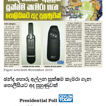
Paper Article
06 November 2019
ඡන්ද හොරු අල්ලන සූක්ෂම කැමරා ගැන
පොලීසියට අද පුහුණුවක්