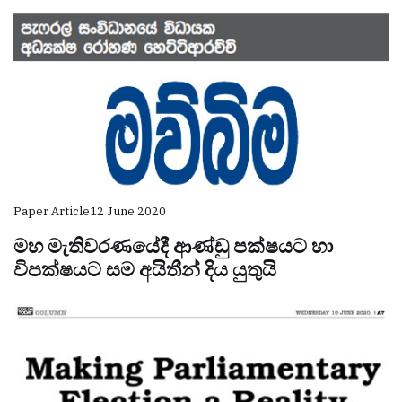
Paper Article
12 June 2020
මහ මැතිවරණයේදී ආණ්ඩු පක්ෂයට හා
විපක්ෂයට සම අයිතීන් දිය යුතුයි