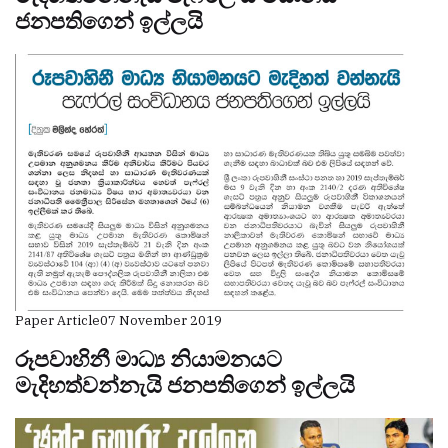
ජනපතිගෙන් ඉල්ලයි
Paper Article
07 November 2019
රූපවාහිනී මාධ්‍ය නියාමනයට
මැදිහත්වන්නැයි ජනපතිගෙන් ඉල්ලයි