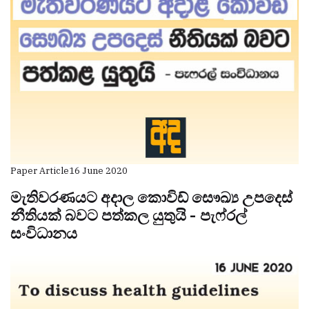
Paper Article
16 June 2020
මැතිවරණයට අදාල කොවිඩ් සෞඛ්‍ය උපදෙස්
නීතියක් බවට පත්කල යුතුයි - පැෆ්රල්
සංවිධානය