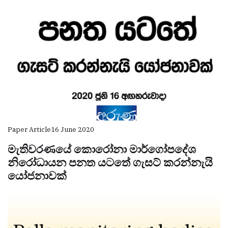
Paper Article
16 June 2020
මැතිවරණයේ කොරෝනා මාර්ගෝපදේශ
නිරෝධායන පනත යටතේ ගැසට් කරන්නැයි
යෝජනාවක්