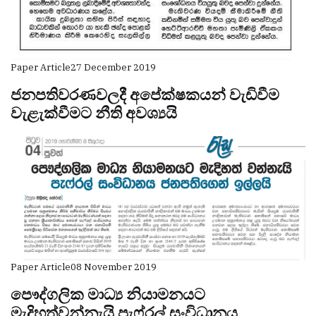
Paper Article
27 December 2019
ජනපතිවරණවලදී අපේක්ෂකයන් වැඩිවීම
වැළැක්වීමට නීති අවශ්‍යයි
Paper Article
08 November 2019
පෞද්ගලික මාධ්‍ය නියාමනයට
මැදිහත්වන්නැයි පැෆ්රල් සංවිධානය