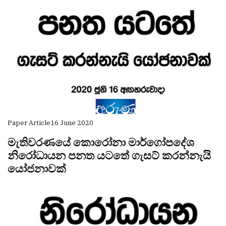
Paper Article
16 June 2020
මැතිවරණයේ කොරෝනා මාර්ගෝපදේශ
නිරෝධායන පනත යටතේ ගැසට් කරන්නැයි
යෝජනාවක්