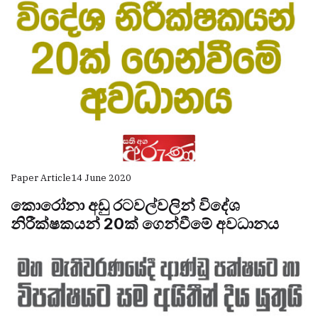
Paper Article
14 June 2020
කොරෝනා අඩු රටවල්වලින් විදේශ
නිරීක්ෂකයන් 20ක් ගෙන්වීමේ අවධානය