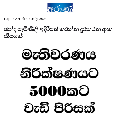
Paper Article
02 July 2020
ඡන්ද පැමිණිලි ඉදිරිපත් කරන්න දුරකථන අංක
කීපයක්