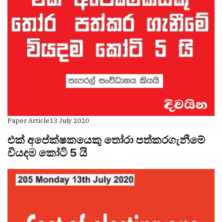
Paper Article
13 July 2020
එක් අපේක්ෂකයෙකු තෝරා පත්කරගැනීමේ
වියදම කෝටි 5 යි