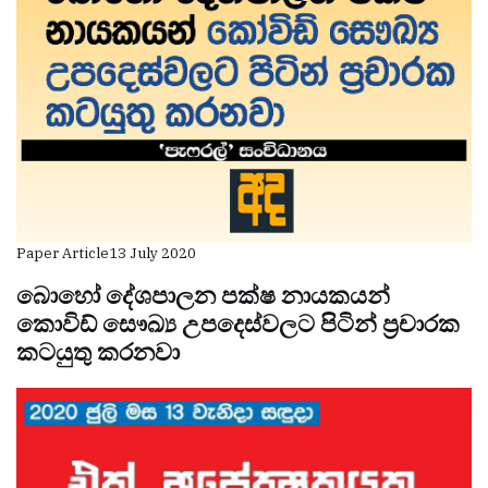
Paper Article
13 July 2020
බොහෝ දේශපාලන පක්ෂ නායකයන්
කොවිඩ් සෞඛ්‍ය උපදෙස්වලට පිටින් ප්‍රචාරක
කටයුතු කරනවා