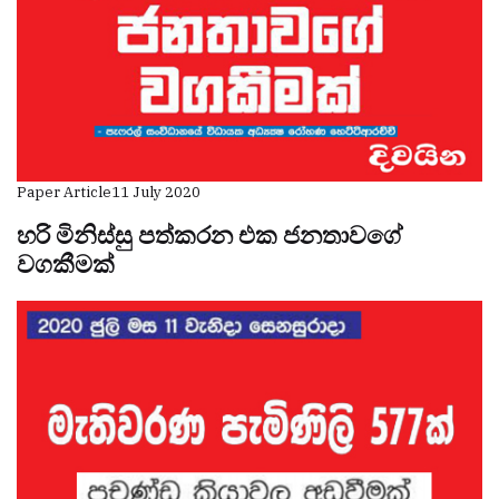
Paper Article
11 July 2020
හරි මිනිස්සු පත්කරන එක ජනතාවගේ
වගකීමක්