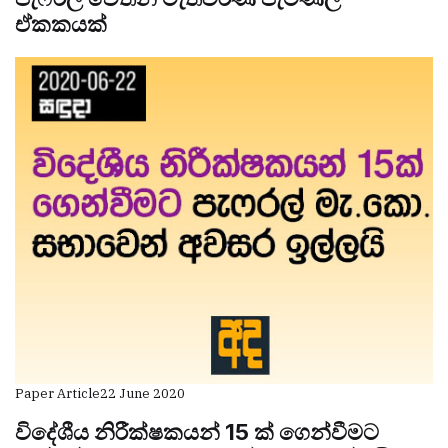
ඒකකයක්
Paper Article
22 June 2020
විදේශීය නිරීක්ෂකයන් 15 ක් ගෙන්වීමට