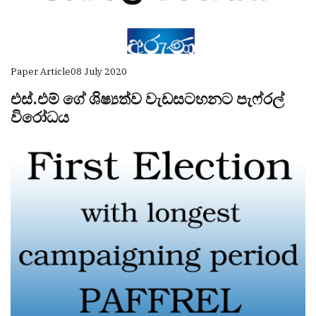
Paper Article
08 July 2020
එස්.එම් ගේ ශිෂ්‍යත්ව වැඩසටහනට පැෆ්රල්
විරෝධය