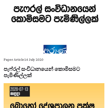
Paper Article
14 July 2020
පැෆ්රල් සංවිධානයෙන් කොමිසමට
පැමිණිල්ලක්