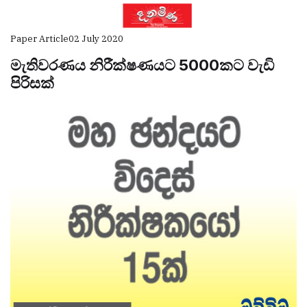
Paper Article
02 July 2020
මැතිවරණය නිරීක්ෂණයට 5000කට වැඩි
පිරිසක්