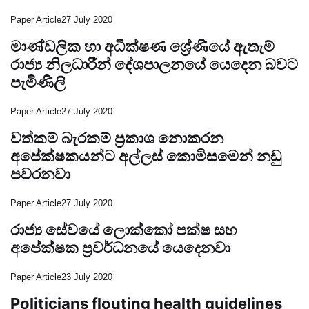
Paper Article
27 July 2020
මාණ්ඩලික හා අධීක්ෂණ ශ්‍රේණියේ ඇතැම්
රාජ්‍ය නිලධාරීන් දේශපාලනයේ යෙදෙන
බවට පැමිණිලි
Paper Article
27 July 2020
වත්කම් බැරකම් ප්‍රකාශ නොකරන
අපේක්ෂකයන්ට අල්ලස් කොමිසමෙන් නඩු
පවරනවා
Paper Article
27 July 2020
රාජ්‍ය සේවයේ ලොක්කෝ පක්ෂ සහ
අපේක්ෂක ප්‍රවර්ධනයේ යෙදෙනවා
Paper Article
23 July 2020
Politicians flouting health guidelines