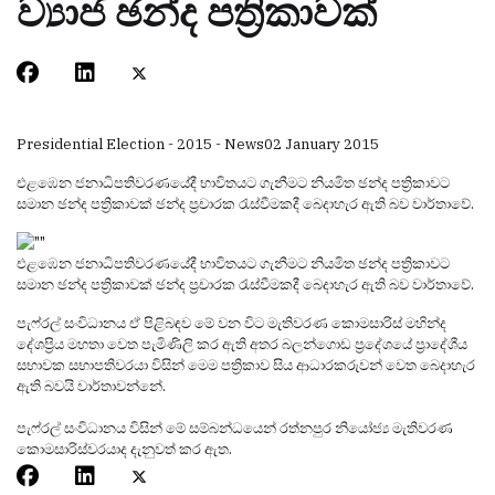
ව්‍යාජ ඡන්ද පත්‍රිකාවක්
Presidential Election - 2015 - News
02 January 2015
එළඹෙන ජනාධිපතිවරණයේදී භාවිතයට ගැනීමට නියමිත ඡන්ද පත්‍රිකාවට
සමාන ඡන්ද පත්‍රිකාවක් ඡන්ද ප්‍රචාරක රැස්වීමකදී බෙදාහැර ඇති බව වාර්තාවේ.
එළඹෙන ජනාධිපතිවරණයේදී භාවිතයට ගැනීමට නියමිත ඡන්ද පත්‍රිකාවට
සමාන ඡන්ද පත්‍රිකාවක් ඡන්ද ප්‍රචාරක රැස්වීමකදී බෙදාහැර ඇති බව වාර්තාවේ.
පැෆ්රල් සංවිධානය ඒ පිළිබඳව මේ වන විට මැතිවරණ කොමසාරිස් මහින්ද
දේශප්‍රිය මහතා වෙත පැමිණිලි කර ඇති අතර බලන්ගොඩ ප්‍රදේශයේ ප්‍රාදේශීය
සභාවක සභාපතිවරයා විසින් මෙම පත්‍රිකාව සිය ආධාරකරුවන් වෙත බෙදාහැර
ඇති බවයි වාර්තාවන්නේ.
පැෆ්රල් සංවිධානය විසින් මේ සම්බන්ධයෙන් රත්නපුර නියෝජ්‍ය මැතිවරණ
කොමසාරිස්වරයාද දැනුවත් කර ඇත.