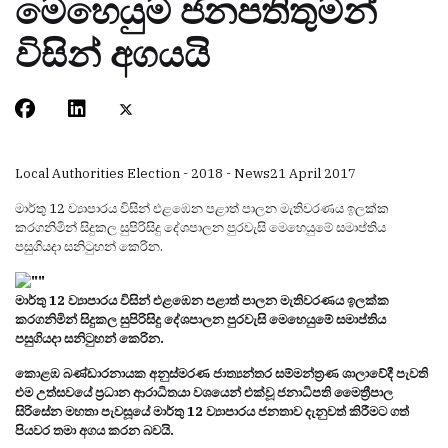
මෙහෙයුම ජනපතිතුමන්
විසින් අගයයි
Local Authorities Election - 2018 - News
21 April 2017
මාර්තු 12 ව්‍යාපාරය විසින් එළඹෙන පළාත් පාලන මැතිවරණය ඉලක්ක
කරගනිමින් සිදුකල සුපිරිසිදු දේශපාලන පුරවැසි මෙහෙයුමේ සමාප්තිය
පසුගියදා සනිටුහන් කෙරින.
මාර්තු 12 ව්‍යාපාරය විසින් එළඹෙන පළාත් පාලන මැතිවරණය ඉලක්ක
කරගනිමින් සිදුකල සුපිරිසිදු දේශපාලන පුරවැසි මෙහෙයුමේ සමාප්තිය
පසුගියදා සනිටුහන් කෙරින.
කොළඹ බණ්ඩාරනායක අනුස්මරණ ජාත්‍යන්තර සම්මන්ත්‍රණ ශාලාවේදී පැවති
එම උත්සවයේ ප්‍රධාන ආරාධිතයා වශයෙන් එක්වූ ජනාධිපති මෛත්‍රීපාල
සිරිසේන මහතා පැවසූයේ මාර්තු 12 ව්‍යාපාරය ජනතාව දැනුවත් කිරීමට ගත්
පියවර තමා අගය කරන බවයි.