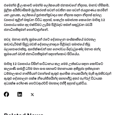
එමෙන්ම ශ්‍රී ලංකාවේ මෙන්ම ලෝකයෙම් ජනතාවගේ නිදහස, මානව හිමිකම්,
මූලික අයිතිවාසිකම් මුල්කරගත් සටන් පවතින සහ සටන් ජයග‍්‍රහණය කරමින්
යන යුගයක, ලෝකයේ ප‍්‍රජාතන්ත‍්‍රවාදය සහ නිදහස සදඟා නිදහස් අරගල
ව්‍යාපාර තුළින් මතුවන විවිධ අදහස්, සංකල්ප සමාජගත කෙරෙන මාර්තු 12
ව්‍යාපාරය සමග අද එක්වීමට ලැබීම පිළිබදව තමන් සතුටුවන බවයි
ජනාධිපතිතුමන් පෙන්වාදුන්නේ.
තවද මනාප ඡන්ද ක්‍රමයෙන් රටේ දේශපාලන සංස්කෘතියේ බරපතල
කඩාවැටීමක් සිදුවූ බවත් දේශපාලනඥයා පිළිබදව සමාජයේ තිබූ
බලාපොරොත්තු, අපේක්ෂාවන් සහ ගෞරවය බිදවැටුණේද මනාප ඡන්ද
ක්‍රමයෙන් බවත් ජනාධිපතිතුමන් සඳහන්කොට සිටියේය.
මාර්තු 12 ව්‍යාපාරය විසින් සංවිධානය කල මෙම උත්සවය සඳහා කෝට්‌ටේ
කල්‍යාණි සාමග්‍රී ධර්ම මහා සංඝ සභාවේ මහානායක අතිපූජ්‍ය ඉත්තෑපාන
ධම්මාලංකාර නාහිමියන් වහන්සේ ඇතුළු ආගමික නායකයින්ද මැති ඇමතිවරුන්
ඇතුළු දේශපාලන පක්ෂ නියෝජිතයින්ද සහභාගීවූ අතර පැෆ්රල් විධායක
අධ්‍යක්ෂ රෝහණ හෙට්ටආරච්චි මහතාද එහිදී අදහස් දැක්වීය.