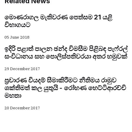
Related News
මොණරාගල මැතිවරණ පෙත්සම 21 යළි
විභාගයට
05 June 2018
ඉදිරි පළාත් පාලන ඡන්ද විමසීම පිළිබඳ පැෆ්රල්
සංවිධානය සහ පොලිස්පතිවරයා අතර හමුවක්
29 December 2017
ප්‍රචාරණ වියදම් සීමාකිරීමට නීතිමය රාමුව
ශක්තිමත් කල යුතුයි - රෝහණ හෙට්ටිආරච්චි
මහතා
20 December 2017