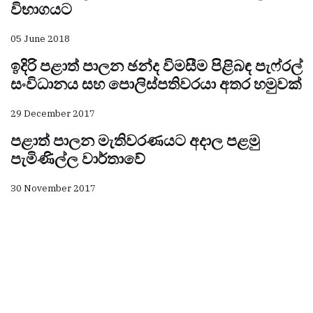
විභාගයට
05 June 2018
ඉදිරි පළාත් පාලන ඡන්ද විමසීම පිළිබඳ පැෆ්රල්
සංවිධානය සහ පොලිස්පතිවරයා අතර හමුවක්
29 December 2017
පළාත් පාලන මැතිවරණයට අදාල පළමු
පැමිණිල්ල වාර්තාවේ
30 November 2017