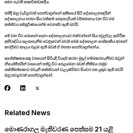
සමග පැවති සාකච්ඡාවකදීය.
එහිදී ඔහු වැඩිදුරටත් පෙන්වාදුන්නේ අතීතයේ සිටි දේශපාලනඥයින්
දේශපාලනය හරහා සිය වත්කම් බෙදාහැරියත් වර්තමානය වන විට එම
තත්ත්වය සම්පූර්ණයෙන්ම වෙනස්ව ඇති බවයි.
මේ වන විට බොහෝ දෙනා දේශපාලනයට එක්වන්නේ සිය පවුල්වල ආර්ථික
අභිවෘද්ධිය සලසාගැනීම වෙනුවෙන් බවත් මෙම දේශපාලන සංස්කෘතිය අවසන්
කරලීමට කාලය එළඹ ඇති බවත් ඒ මහතා පෙන්වාදුන්නේය.
අපේක්ෂකයෙකු වශයෙන් සිටියදී වියදම් කරන මුදල් හම්බකරගැනීමට ඔවුන්
නියෝජිතයින් වශයෙන් පත්වූ විට පෙළඹෙන බවත් නීතිමය රාමුව
ශක්තිමත්කොට එවැනි තත්ත්වයන් වැලැක්වීමට පියවර ගත යුතුව ඇති බවයි
ඔහු තවදුරටත් පෙන්වාදුන්නේ.
Related News
මොණරාගල මැතිවරණ පෙත්සම 21 යළි