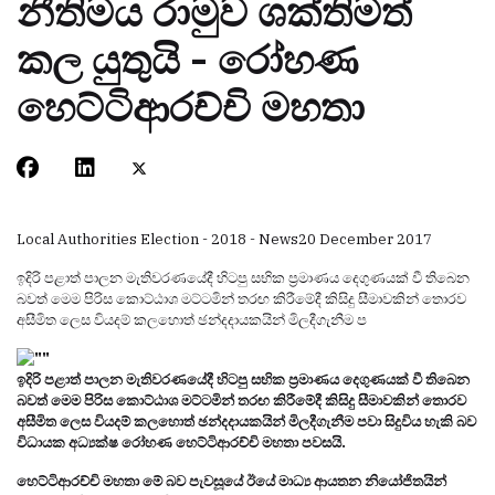
නීතිමය රාමුව ශක්තිමත්
කල යුතුයි - රෝහණ
හෙට්ටිආරච්චි මහතා
Local Authorities Election - 2018 - News
20 December 2017
ඉදිරි පළාත් පාලන මැතිවරණයේදී හිටපු සභික ප්‍රමාණය දෙගුණයක් වී තිබෙන
බවත් මෙම පිරිස කොට්ඨාශ මට්ටමින් තරඟ කිරීමේදී කිසිදු සීමාවකින් තොරව
අසීමිත ලෙස වියදම් කලහොත් ඡන්දදායකයින් මිලදීගැනීම ප
ඉදිරි පළාත් පාලන මැතිවරණයේදී හිටපු සභික ප්‍රමාණය දෙගුණයක් වී තිබෙන
බවත් මෙම පිරිස කොට්ඨාශ මට්ටමින් තරඟ කිරීමේදී කිසිදු සීමාවකින් තොරව
අසීමිත ලෙස වියදම් කලහොත් ඡන්දදායකයින් මිලදීගැනීම පවා සිදුවිය හැකි බව
විධායක අධ්‍යක්ෂ රෝහණ හෙට්ටිආරච්චි මහතා පවසයි.
හෙට්ටිආරච්චි මහතා මේ බව පැවසූයේ ඊයේ මාධ්‍ය ආයතන නියෝජිතයින්