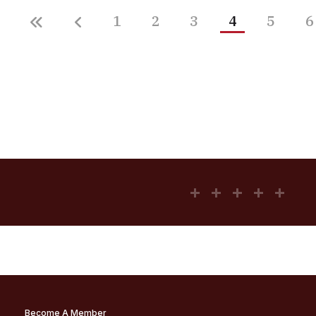
1
2
3
4
5
6
Become A Member