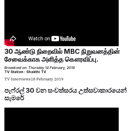
30 ஆண்டு நிறைவில் MBC நிறுவனத்தின்
சேவைக்காக அளித்த கௌரவிப்பு.
Broadcast on: Thursday 14 February, 2019
TV Station : Shakthi TV
TV Interviews
18 February 2019
පැෆ්රල් 30 වන සංවත්සරය උත්සවාකාරයෙන්
සැමරේ