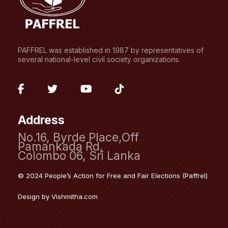
PAFFREL was established in 1987 by representatives of
several national-level civil society organizations.
fab
fab
fab
fab
fa-
fa-
fa-
fa-
Address
facebook-
twitter
youtube
tiktok
No.16, Byrde Place,Off
f
Pamankada Rd,
Colombo 06, Sri Lanka
© 2024 People’s Action for Free and Fair Elections (Paffrel)
Design by
Vishmitha.com