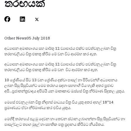
තරඟයක්
Other News
05 July 2018
අධ්‍යාපන අමාත්‍යාංශය සහ මාර්තු 12 ව්‍යාපාරය එක්ව පවත්වනු ලබන චිත්‍ර
තරඟාවලියට චිත්‍ර එකතු කිරීම මේ වන විට ආරම්භ කර ඇත.
අධ්‍යාපන අමාත්‍යාංශය සහ මාර්තු 12 ව්‍යාපාරය එක්ව පවත්වනු ලබන චිත්‍ර
තරඟාවලියට චිත්‍ර එකතු කිරීම මේ වන විට ආරම්භ කර ඇත.
10 ශ්‍රේණියේ සිට 13 වන ශ්‍රේණිය දක්වා පාසල් හා පිරිවෙන්හි අධ්‍යාපනය
ලබන සිසු සිසුවියන්ට මෙම තරඟය සඳහා සහභාගී විය හැකි අතර ප්‍රජාව
අපි...ප්‍රජාතන්ත්‍රවාදය අපිමයි යන මාතෘකාව ඔස්සේ චිත්‍ර නිර්මාණ සිදුකල යුතුය.
මෙසේ එවනු ලබන චිත්‍ර නිදහස් මාධ්‍යය චිත්‍ර විය යුතු අතර අඟල් 18*14
ප්‍රමාණයට ඒවා නිර්මාණය කර එවිය යුතුය.
මෙහිදී තරඟයේ පළමු දෙවන හා තෙවන ස්ථාන ලබාගන්නා සිසු සිසුවියන්ට හා
පාසල්වලට ත්‍යාග මුදල් හා සහතික පත්‍ර ප්‍රදානය කිරීමට නියමිතය.