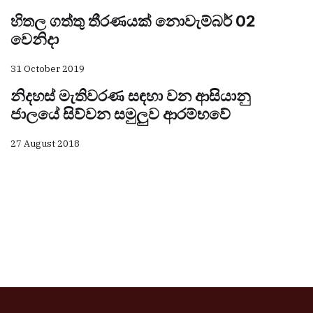
හිතල ගත්තු තීරණයක් නොවැම්බර් 02
වෙනිදා
31 October 2019
නිදහස් මැතිවරණ සඳහා වන ආසියානු
ජාලයේ සිව්වන සමුලුව ආරම්භවේ
27 August 2018