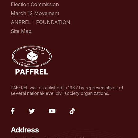
Election Commission
March 12 Movement
ANFREL - FOUNDATION
Site Map
PAFFREL was established in 1987 by representatives of
several national-level civil society organizations.
fab
fab
fab
fab
fa-
fa-
fa-
fa-
Address
facebook-
twitter
youtube
tiktok