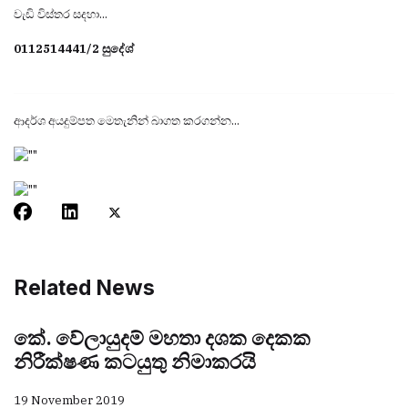
වැඩි විස්තර සදහා...
0112514441/2 සුදේශ්
ආදර්ශ අයදුම්පත මෙතැනින් බාගත කරගන්න...
Related News
කේ. වේලායුදම් මහතා දශක දෙකක
නිරීක්ෂණ කටයුතු නිමාකරයි
19 November 2019