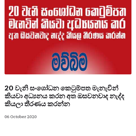
20 වැනි සංශෝධන කෙටුම්පත මැනැවින්
කියවා අධ්‍යනය කරන අත ඔසවනවාද නැද්ද
කියලා තීරණය කරන්න
06 October 2020