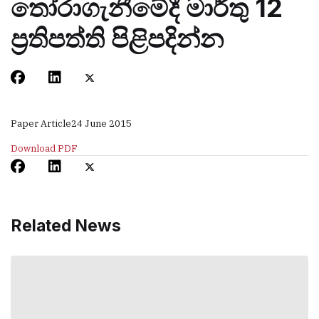
තෝරාගැනීමේදී මාර්තු 12
ප්‍රතිපත්ති පිළිපදින්න
Paper Article
24 June 2015
Download PDF
Related News