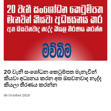
20 වැනි සංශෝධන කෙටුම්පත මැනැවින්
කියවා අධ්‍යනය කරන අත ඔසවනවාද නැද්ද
කියලා තීරණය කරන්න
06 October 2020