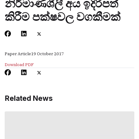
නිර්මාණශීලී අය ඉදිරිපත්
කිරීම පක්ෂවල වගකීමක්
Paper Article
19 October 2017
Download PDF
Related News