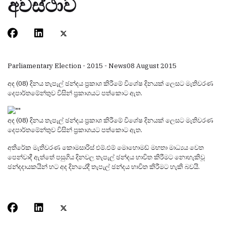
අවස්ථාව
Parliamentary Election - 2015 - News
08 August 2015
අද (08) දිනය තැපැල් ඡන්දය ප්‍රකාශ කිරීමේ විශේෂ දිනයක් ලෙසට මැතිවරණ
දෙපාර්තමේන්තුව විසින් ප්‍රකාශයට පත්කොට ඇත.
අද (08) දිනය තැපැල් ඡන්දය ප්‍රකාශ කිරීමේ විශේෂ දිනයක් ලෙසට මැතිවරණ
දෙපාර්තමේන්තුව විසින් ප්‍රකාශයට පත්කොට ඇත.
අතිරේක මැතිවරණ කොමසාරිස් එම්.එම් මොහොමඩ් මහතා මාධ්‍යය වෙත
පෙන්වාදී ඇත්තේ පසුගිය දිනවල තැපැල් ඡන්දය භාවිත කිරීමට නොහැකිවූ
ඡන්දදායකයින් හට අද දිනයේදී තැපැල් ඡන්දය භාවිත කිරීමට හැකි බවයි.