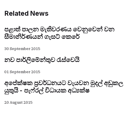
Related News
පළාත් පාලන මැතිවරණය වෙනුවෙන් වන
සීමානිර්ණයන් ගැසට් කෙරේ
30 September 2015
නව පාර්ලිමේන්තුව රැස්වෙයි
01 September 2015
අපේක්ෂක ප්‍රවර්ධනයට වැයවන මුදල් අඩුකල
යුතුයි - පැෆ්රල් විධායක අධ්‍යක්ෂ
20 August 2015